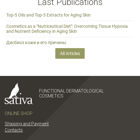
Last Publications
Top-5 Oils and Top-5 Extracts for Aging Skin
Cosmetics as a "Nutriceutical Diet": Overcoming Tissue Hypoxia
and Nutrient Deficiency in Aging Skin
Дисбиоз кожи и его причины
All Articles
FUNCTIONAL DERMATOLOGICAL
COSMETICS
ONLINE SHOP
Shipping and Payment
Contacts